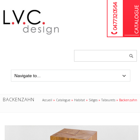
04 77 32 05 64
Chercher
un
produit...
BACKENZAHN
Accueil
»
Catalogue
»
Habitat
»
Sièges
»
Tabourets
»
Backenzahn