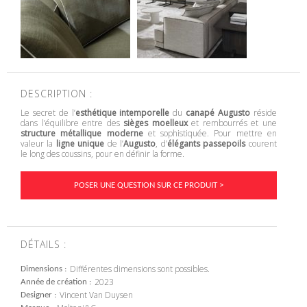
DESCRIPTION :
Le secret de l’
esthétique intemporelle
du
canapé Augusto
réside
dans l’équilibre entre des
sièges moelleux
et rembourrés et une
structure métallique moderne
et sophistiquée. Pour mettre en
valeur la
ligne unique
de l’
Augusto
, d’
élégants passepoils
courent
le long des coussins, pour en définir la forme.
POSER UNE QUESTION SUR CE PRODUIT >
DÉTAILS :
Différentes dimensions sont possibles.
Dimensions
2023
Année de création
Vincent Van Duysen
Designer