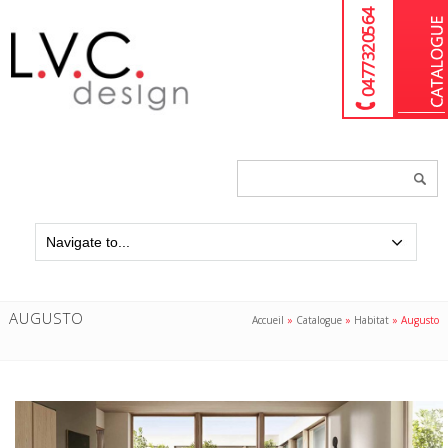
04 77 32 05 64
Chercher
un
produit...
AUGUSTO
Accueil
»
Catalogue
»
Habitat
»
Augusto