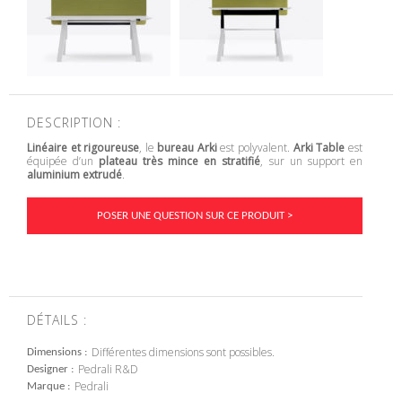
DESCRIPTION :
Linéaire et rigoureuse
, le
bureau Arki
est polyvalent.
Arki Table
est
équipée d’un
plateau très mince en stratifié
, sur un support en
aluminium extrudé
.
POSER UNE QUESTION SUR CE PRODUIT >
DÉTAILS :
Différentes dimensions sont possibles.
Dimensions
Pedrali R&D
Designer
Pedrali
Marque