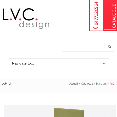
04 77 32 05 64
Chercher
un
produit...
ARKI
Accueil
»
Catalogue
»
Marques
»
Arki