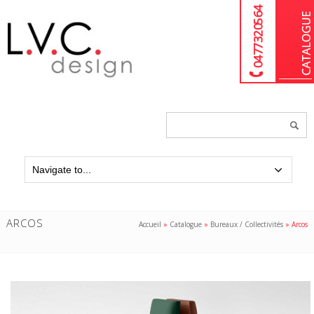
04 77 32 05 64
Chercher
un
produit...
ARCOS
Accueil
»
Catalogue
»
Bureaux / Collectivités
»
Arcos