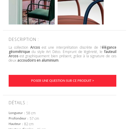
DESCRIPTION :
La collection
Arcos
est une interprétation discrète de l’
élégance
géométrique
du style Art Déco. Emprunt de légèreté, le
fauteuil
Arcos
est graphiquement bien présent, grâce à la signature de ces
deux
accoudoirs en aluminium
.
POSER UNE QUESTION SUR CE PRODUIT >
DÉTAILS :
58 cm
Longueur
57 cm
Profondeur
82 cm
Hauteur