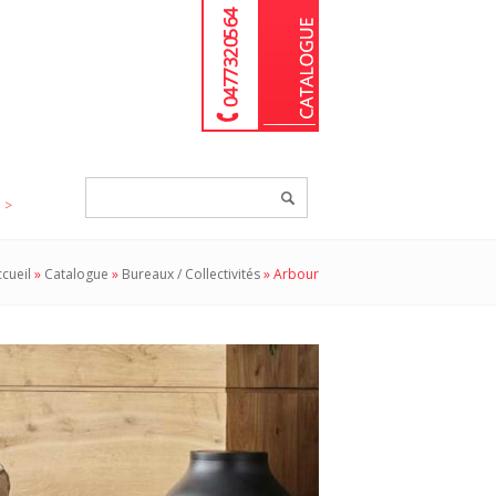
04 77 32 05 64
Chercher
un
produit...
cueil
»
Catalogue
»
Bureaux / Collectivités
»
Arbour