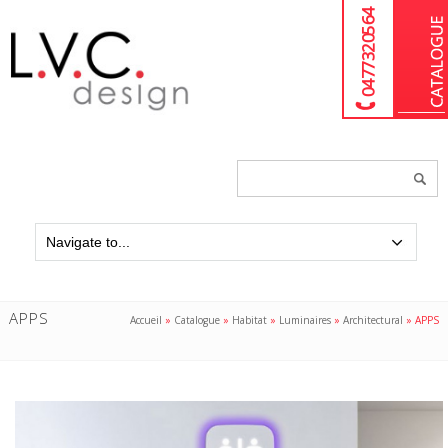
04 77 32 05 64
Chercher
un
produit...
APPS
Accueil
»
Catalogue
»
Habitat
»
Luminaires
»
Architectural
»
APPS