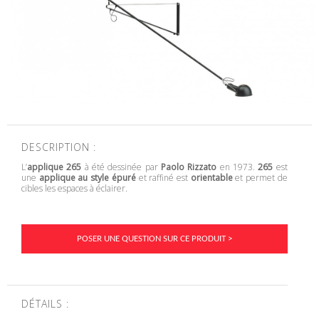
DESCRIPTION :
L’
applique 265
à été dessinée par
Paolo Rizzato
en 1973.
265
est
une
applique au style épuré
et raffiné est
orientable
et permet de
cibles les espaces à éclairer.
POSER UNE QUESTION SUR CE PRODUIT >
DÉTAILS :