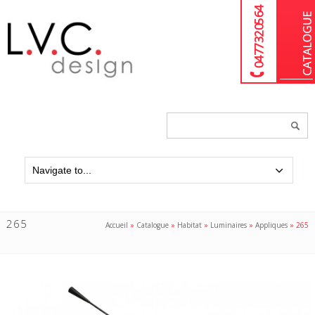
04 77 32 05 64
Chercher
un
produit...
265
Accueil
»
Catalogue
»
Habitat
»
Luminaires
»
Appliques
»
265