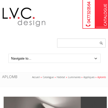
04 77 32 05 64
Chercher
un
produit...
APLOMB
Accueil
»
Catalogue
»
Habitat
»
Luminaires
»
Appliques
»
Aplomb