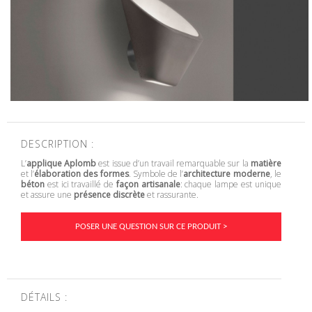
DESCRIPTION :
L’
applique Aplomb
est issue d’un travail remarquable sur la
matière
et l’
élaboration des formes
. Symbole de l’
architecture moderne
, le
béton
est ici travaillé de
façon artisanale
: chaque lampe est unique
et assure une
présence discrète
et rassurante.
POSER UNE QUESTION SUR CE PRODUIT >
DÉTAILS :