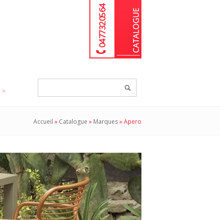
04 77 32 05 64
Chercher
un
produit...
Accueil
»
Catalogue
»
Marques
»
Apero