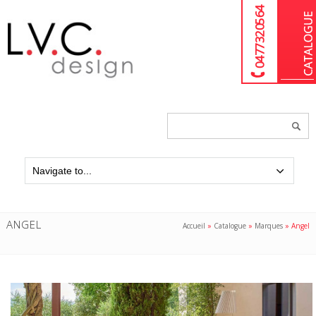
04 77 32 05 64
Chercher
un
produit...
ANGEL
Accueil
»
Catalogue
»
Marques
»
Angel