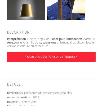
DESCRIPTION :
Interprétation
« extra large» de l’
abat-jour
FontanaArte
classique.
Amax
est une famille de
suspensions
et lampadaires, disponibles en
version intérieure ou extérieure.
POSER UNE QUESTION SUR CE PRODUIT >
DÉTAILS :
Différentes dimensions sont possibles.
Dimensions
2003
Année de création
Fontana Arte
Designer