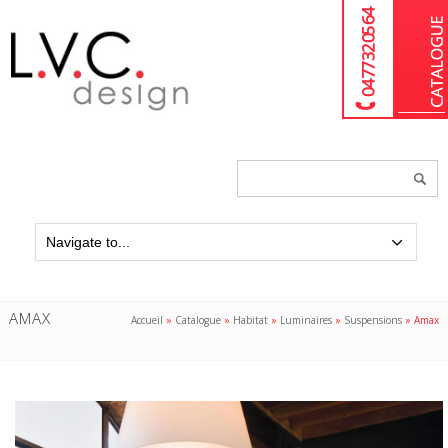
04 77 32 05 64
Chercher
un
produit...
AMAX
Accueil
»
Catalogue
»
Habitat
»
Luminaires
»
Suspensions
»
Amax