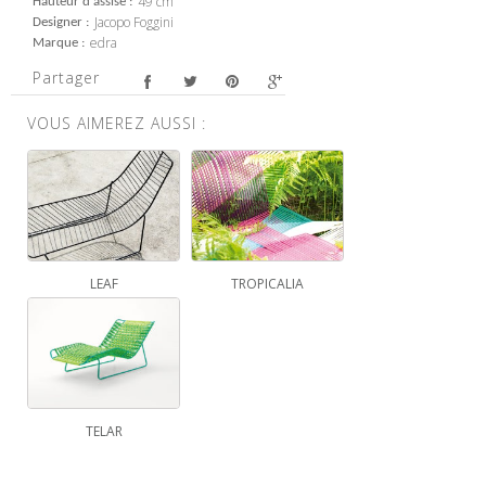
49 cm
Hauteur d'assise
Jacopo Foggini
Designer
edra
Marque
Partager
VOUS AIMEREZ AUSSI :
LEAF
TROPICALIA
TELAR