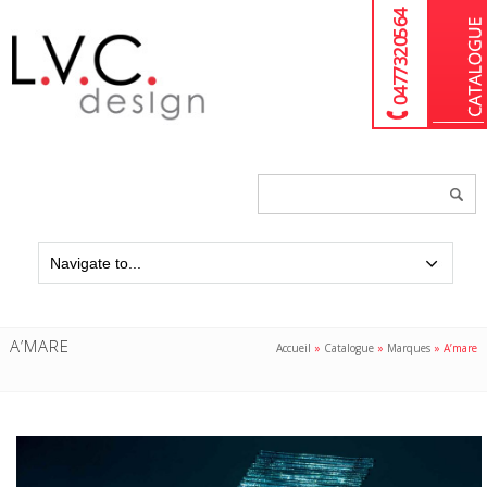
04 77 32 05 64
Chercher
un
produit...
A’MARE
Accueil
»
Catalogue
»
Marques
»
A’mare