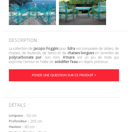
DESCRIPTION :
La collection de
Jacopo Foggini
pour
Edra
est composée de tables, de
chaises, de fauteuils, de bancs et de
chaises longues
en lamelles de
polycarbonate pur
. Son nom,
A’mare
, est un jeu de mots qui
exprime l’amour et l’idée de
solidifier l’eau
en objets précieux.
POSER UNE QUESTION SUR CE PRODUIT >
DÉTAILS :
92 cm
Longueur
205 cm
Profondeur
80 cm
Hauteur