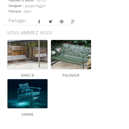
43 cm
Hauteur d'assise
Jacopo Foggini
Designer
edra
Marque
Partager
VOUS AIMEREZ AUSSI :
BANC B
PALISSADE
A’MARE