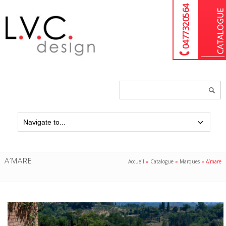
04 77 32 05 64
Chercher
un
produit...
A’MARE
Accueil
»
Catalogue
»
Marques
»
A’mare