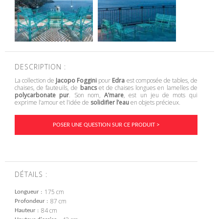
DESCRIPTION :
La collection de
Jacopo Foggini
pour
Edra
est composée de tables, de
chaises, de fauteuils, de
bancs
et de chaises longues en lamelles de
polycarbonate pur
. Son nom,
A’mare
, est un jeu de mots qui
exprime l’amour et l’idée de
solidifier l’eau
en objets précieux.
POSER UNE QUESTION SUR CE PRODUIT >
DÉTAILS :
175 cm
Longueur
87 cm
Profondeur
84 cm
Hauteur