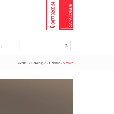
04 77 32 05 64
Chercher
un
produit...
Accueil
»
Catalogue
»
Habitat
»
Altrove