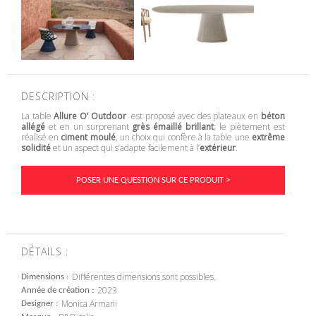
DESCRIPTION :
La table
Allure O’ Outdoor
est proposé avec des plateaux en
béton
allégé
et en un surprenant
grès émaillé brillant
; le piètement est
réalisé en
ciment moulé
, un choix qui confère à la table une
extrême
solidité
et un aspect qui s’adapte facilement à l’
extérieur
.
POSER UNE QUESTION SUR CE PRODUIT >
DÉTAILS :
Différentes dimensions sont possibles.
Dimensions
2023
Année de création
Monica Armani
Designer