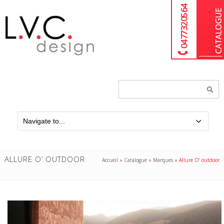
04 77 32 05 64
Chercher
un
produit...
ALLURE O’ OUTDOOR
Accueil
»
Catalogue
»
Marques
»
Allure O’ outdoor