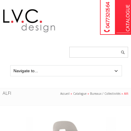
04 77 32 05 64
Chercher
un
produit...
ALFI
Accueil
»
Catalogue
»
Bureaux / Collectivités
»
Alfi