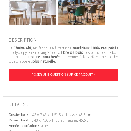
DESCRIPTION :
La
Chaise Alfi
, est fabriquée à partir de
matériaux 100% récupérés
– polypropylène mélangé à de la
fibre de bois
. Les particules de bois
créent une
texture moucheté
e qui donne à la surface une touche
plus chaude et
plus naturelle
.
POSER UNE QUESTION SUR CE PRODUIT >
DÉTAILS :
L 43 x P 48 x H 61.5 x H assise: 45.5 cm
Dossier bas
L 43 x P 50 x H 80 et H assise: 45.5 cm
Dossier haut
2015
Année de création