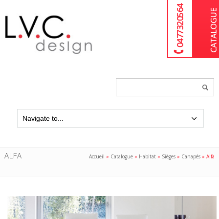
04 77 32 05 64
Chercher
un
produit...
ALFA
Accueil
»
Catalogue
»
Habitat
»
Sièges
»
Canapés
»
Alfa