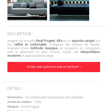
DESCRIPTION :
Imaginé par le studio
Emaf Progetti
,
Alfa
est un
superbe canapé
à la
fois
raffiné et confortable
. L’élégance des finitions de l’assise,
inspirées d’une
méthode classique
de surpiqûre, en conjugaison
avec le piétement en acier chromé, suscite une
interprétation
moderne
et sophistiquée du siège.
POSER UNE QUESTION SUR CE PRODUIT >
DÉTAILS :
De nombreuses compositions sont possibles.
Dimensions
1999
Année de création
Emaf Progetti
Designer