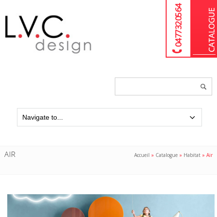
04 77 32 05 64
Chercher
un
produit...
AIR
Accueil
»
Catalogue
»
Habitat
»
Air