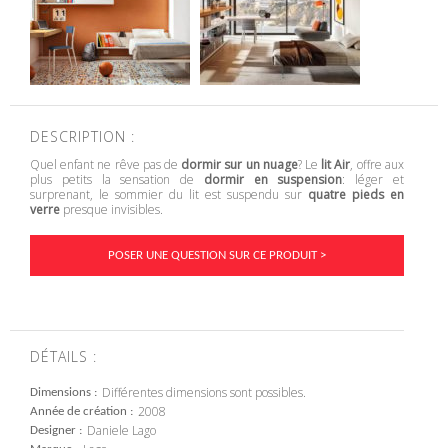
DESCRIPTION :
Quel enfant ne rêve pas de
dormir sur un nuage
? Le
lit Air
, offre aux
plus petits la sensation de
dormir en suspension
: léger et
surprenant, le sommier du lit est suspendu sur
quatre pieds en
verre
presque invisibles.
POSER UNE QUESTION SUR CE PRODUIT >
DÉTAILS :
Différentes dimensions sont possibles.
Dimensions
2008
Année de création
Daniele Lago
Designer