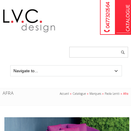
04 77 32 05 64
Chercher
un
produit...
AFRA
Accueil
»
Catalogue
»
Marques
»
Paola Lenti
»
Afra