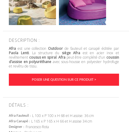
DESCRIPTION :
Afra
est une collection
Outdoor
de fauteuil et canapé éditée par
Paola Lenti
. La structure du
siège Afra
est en acier inox et
revêtement
cousus en spiral
.
Afra
peut être complété d’un
coussin
d’assise en polyuréthane
avec sous-housse en polyester hydrofuge
et revêtu de tissu.
POSER UNE QUESTION SUR CE PRODUIT >
DÉTAILS :
L 100 x P 100 x H 68 et H assise: 36 cm
Afra Fauteuil
L 165 x P 165 x H 66 et H assise 34 cm
Afra Canapé
Francesco Rota
Designer