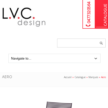
04 77 32 05 64
Chercher
un
produit...
AERO
Accueil
»
Catalogue
»
Marques
»
Aero