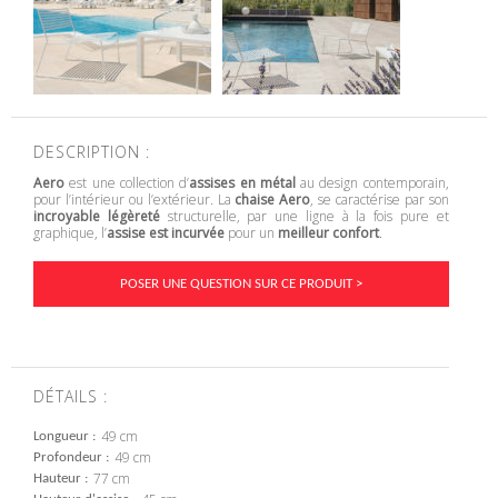
DESCRIPTION :
Aero
est une collection d’
assises en métal
au design contemporain,
pour l’intérieur ou l’extérieur. La
chaise Aero
, se caractérise par son
incroyable légèreté
structurelle, par une ligne à la fois pure et
graphique, l’
assise est incurvée
pour un
meilleur confort
.
POSER UNE QUESTION SUR CE PRODUIT >
DÉTAILS :
49 cm
Longueur
49 cm
Profondeur
77 cm
Hauteur