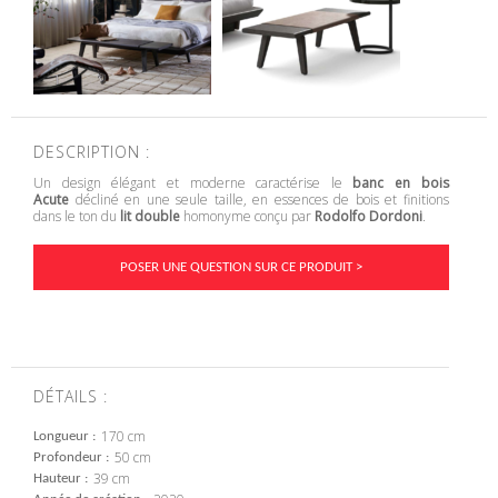
DESCRIPTION :
Un design élégant et moderne caractérise le
banc en bois
Acute
décliné en une seule taille, en essences de bois et finitions
dans le ton du
lit double
homonyme conçu par
Rodolfo Dordoni
.
POSER UNE QUESTION SUR CE PRODUIT >
DÉTAILS :
170 cm
Longueur
50 cm
Profondeur
39 cm
Hauteur