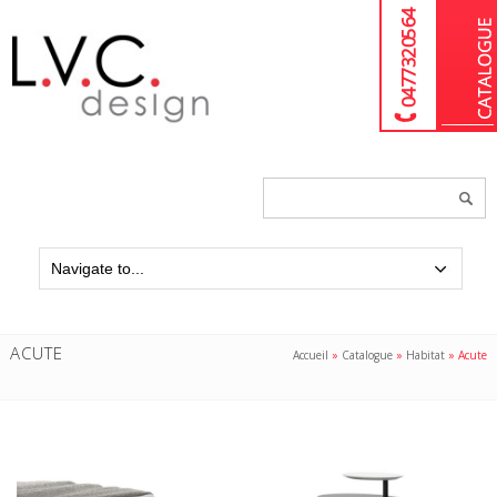
04 77 32 05 64
Chercher
un
produit...
ACUTE
Accueil
»
Catalogue
»
Habitat
»
Acute