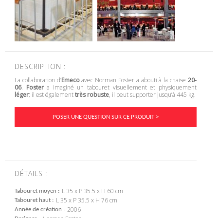
DESCRIPTION :
La collaboration d’
Emeco
avec Norman Foster a abouti à la chaise
20-
06
.
Foster
a imaginé un tabouret visuellement et physiquement
léger
; il est également
très robuste
, il peut supporter jusqu’à 445 kg.
POSER UNE QUESTION SUR CE PRODUIT >
DÉTAILS :
L 35 x P 35.5 x H 60 cm
Tabouret moyen
L 35 x P 35.5 x H 76 cm
Tabouret haut
2006
Année de création