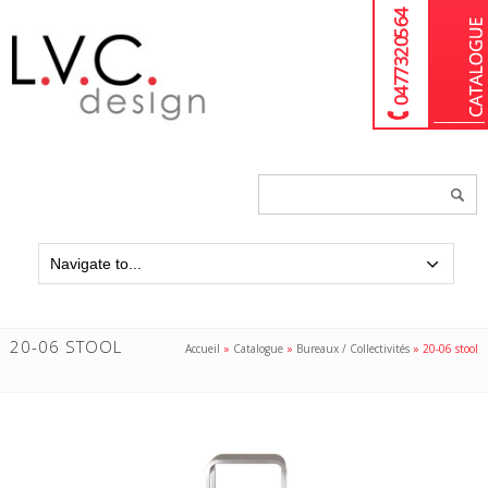
04 77 32 05 64
Chercher
un
produit...
20-06 STOOL
Accueil
»
Catalogue
»
Bureaux / Collectivités
»
20-06 stool