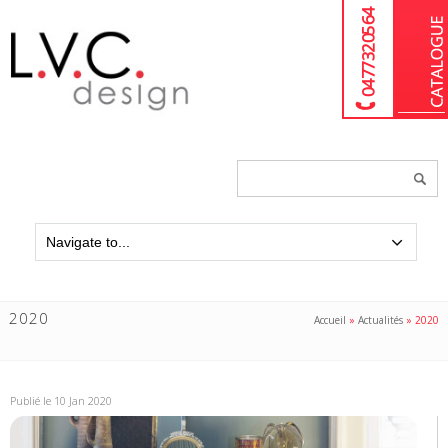
04 77 32 05 64
Chercher
un
produit...
2020
Accueil
»
Actualités
»
2020
Publié le 10 Jan 2020