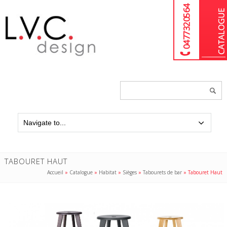
04 77 32 05 64
Chercher
un
produit...
TABOURET HAUT
Accueil
»
Catalogue
»
Habitat
»
Sièges
»
Tabourets de bar
»
Tabouret Haut