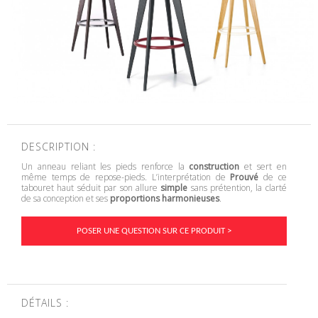
DESCRIPTION :
Un anneau reliant les pieds renforce la
construction
et sert en
même temps de repose-pieds. L’interprétation de
Prouvé
de ce
tabouret haut séduit par son allure
simple
sans prétention, la clarté
de sa conception et ses
proportions harmonieuses
.
POSER UNE QUESTION SUR CE PRODUIT >
DÉTAILS :