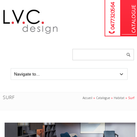
04 77 32 05 64
Chercher
un
produit...
SURF
Accueil
»
Catalogue
»
Habitat
»
Surf