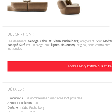
DESCRIPTION :
Les designers
George Yabu et Glenn Pushelberg
, conçoivent pour
Molte
canapé Surf
est un siège aux
lignes sinueuses
, original, sans contraintes
inattendus.
POSER UNE QUESTION SUR CE PR
DÉTAILS :
De nombreuses dimensions sont possibles.
Dimensions
2019
Année de création
Yabu Pushelberg
Designer