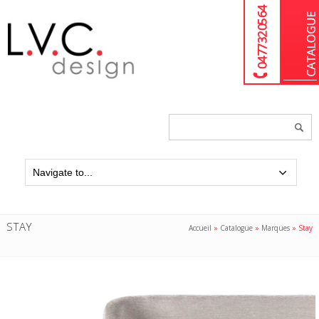
04 77 32 05 64
Chercher
un
produit...
STAY
Accueil
»
Catalogue
»
Marques
»
Stay