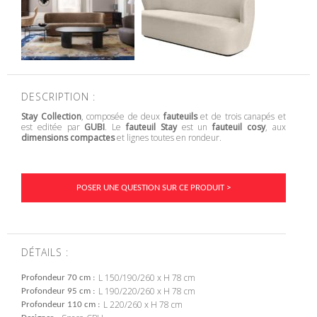
DESCRIPTION :
Stay Collection
, composée de deux
fauteuils
et de trois canapés et
est editée par
GUBI
. Le
fauteuil Stay
est un
fauteuil cosy
, aux
dimensions compactes
et lignes toutes en rondeur.
POSER UNE QUESTION SUR CE PRODUIT >
DÉTAILS :
L 150/190/260 x H 78 cm
Profondeur 70 cm
L 190/220/260 x H 78 cm
Profondeur 95 cm
L 220/260 x H 78 cm
Profondeur 110 cm