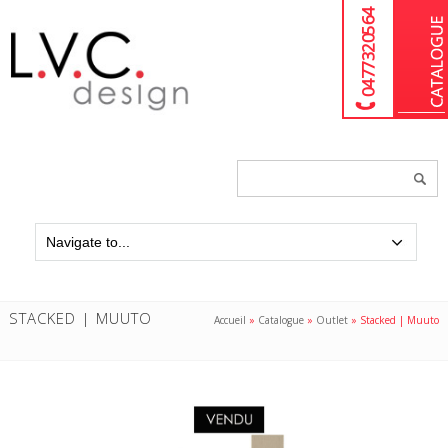
04 77 32 05 64
Chercher
un
produit...
STACKED | MUUTO
Accueil
»
Catalogue
»
Outlet
»
Stacked | Muuto