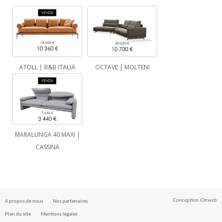
ATOLL | B&B ITALIA
OCTAVE | MOLTENI
MARALUNGA 40 MAXI |
CASSINA
Conception
iOnweb
A propos de nous
Nos partenaires
Plan du site
Mentions légales