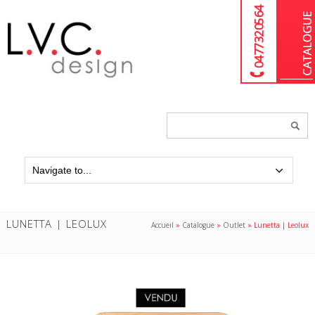
04 77 32 05 64
Chercher
un
produit...
LUNETTA | LEOLUX
Accueil
»
Catalogue
»
Outlet
»
Lunetta | Leolux