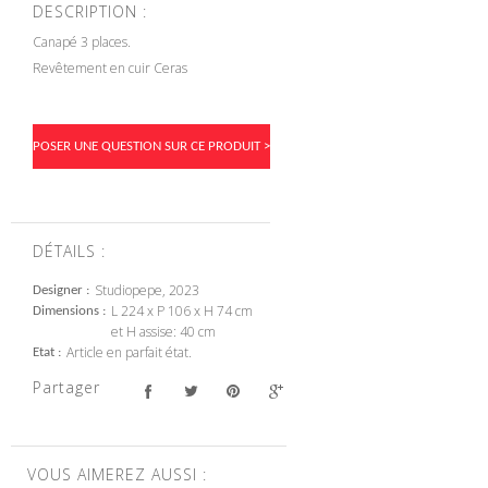
DESCRIPTION :
Canapé 3 places.
Revêtement en cuir Ceras
POSER UNE QUESTION SUR CE PRODUIT >
DÉTAILS :
Studiopepe, 2023
Designer
L 224 x P 106 x H 74 cm
Dimensions
et H assise: 40 cm
Article en parfait état.
Etat
Partager
VOUS AIMEREZ AUSSI :