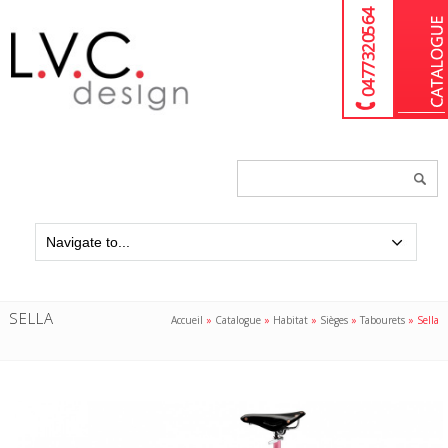
04 77 32 05 64
Chercher
un
produit...
SELLA
Accueil
»
Catalogue
»
Habitat
»
Sièges
»
Tabourets
»
Sella