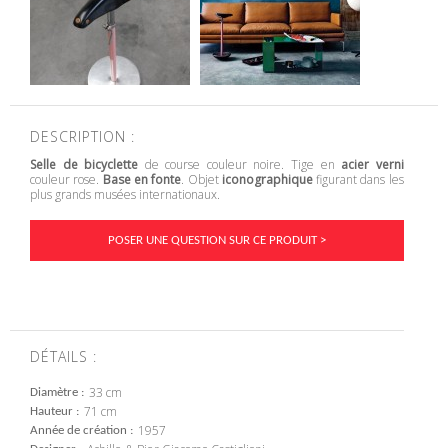
DESCRIPTION :
Selle de bicyclette
de course couleur noire. Tige en
acier verni
couleur rose.
Base en fonte
. Objet
iconographique
figurant dans les
plus grands musées internationaux.
POSER UNE QUESTION SUR CE PRODUIT >
DÉTAILS :
33 cm
Diamètre
71 cm
Hauteur
1957
Année de création