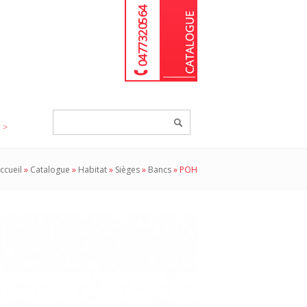
04 77 32 05 64
Chercher
un
produit...
ccueil
»
Catalogue
»
Habitat
»
Sièges
»
Bancs
»
POH