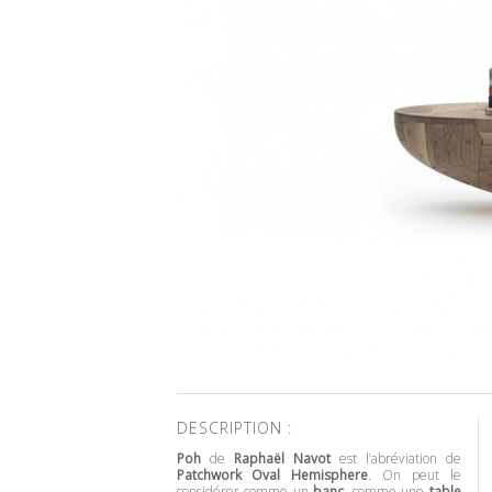
DESCRIPTION :
Poh
de
Raphaël Navot
est l’abréviation de
Patchwork Oval Hemisphere
. On peut le
considérer comme un
banc
, comme une
table