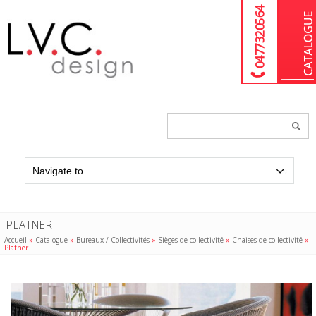
04 77 32 05 64
Chercher
un
produit...
PLATNER
Accueil
»
Catalogue
»
Bureaux / Collectivités
»
Sièges de collectivité
»
Chaises de collectivité
»
Platner