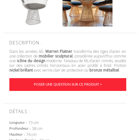
DESCRIPTION :
Dans les années 60,
Warren Platner
transforma des tiges d’acier en
une collection de
mobilier sculptural
, considérée aujourd’hui comme
une
icône du design
moderne. Faisceau de fils d’acier cintrés, soudés
sur des cadres cintrés horizontaux en acier profilé à froid. Finition
nickel brillant
avec vernis clair de protection ou
bronze métallisé
.
POSER UNE QUESTION SUR CE PRODUIT >
DÉTAILS :
73 cm
Longueur
58 cm
Profondeur
76 cm
Hauteur