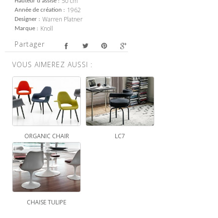
50 cm
Hauteur d'assise
1962
Année de création
Warren Platner
Designer
Knoll
Marque
Partager
VOUS AIMEREZ AUSSI :
ORGANIC CHAIR
LC7
CHAISE TULIPE