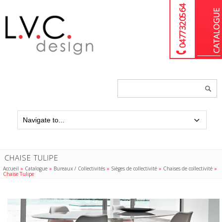
04 77 32 05 64
Chercher
un
produit...
CHAISE TULIPE
Accueil
»
Catalogue
»
Bureaux / Collectivités
»
Sièges de collectivité
»
Chaises de collectivité
»
Chaise Tulipe