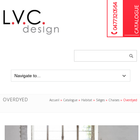
04 77 32 05 64
Chercher
un
produit...
OVERDYED
Accueil
»
Catalogue
»
Habitat
»
Sièges
»
Chaises
»
Overdyed