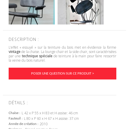
DESCRIPTION :
L’effet « essuyé » sur la teinture du bois met en évidence la forme
vintage
de la chaise. La lounge chair et la side chair, sont caractérisées
par une
technique spéciale
de teinture à la main pour faire ressortir
la veine du bois naturel.
POSER UNE QUESTION SUR CE PRODUIT >
DÉTAILS :
L 42 x P 55 x H 83 et H assise: 46 cm
Chaise
L 80 x P 60 x H 67 x H assise: 37 cm
Fauteuil
2010
Année de création