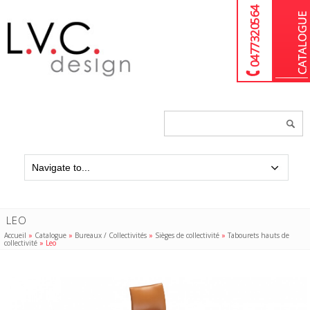
04 77 32 05 64
Chercher
un
produit...
LEO
Accueil
»
Catalogue
»
Bureaux / Collectivités
»
Sièges de collectivité
»
Tabourets hauts de
collectivité
»
Leo