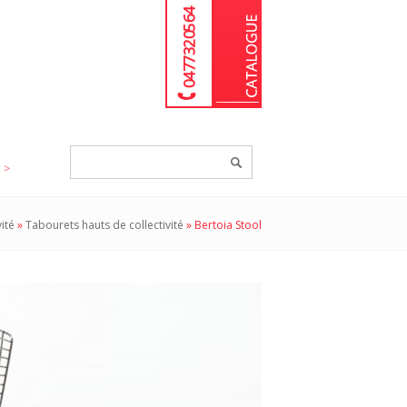
04 77 32 05 64
Chercher
un
produit...
ité
»
Tabourets hauts de collectivité
»
Bertoia Stool