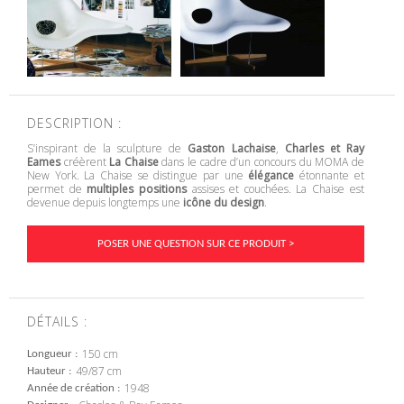
DESCRIPTION :
S’inspirant de la sculpture de
Gaston Lachaise
,
Charles et Ray
Eames
créèrent
La Chaise
dans le cadre d’un concours du MOMA de
New York. La Chaise se distingue par une
élégance
étonnante et
permet de
multiples positions
assises et couchées. La Chaise est
devenue depuis longtemps une
icône du design
.
POSER UNE QUESTION SUR CE PRODUIT >
DÉTAILS :
150 cm
Longueur
49/87 cm
Hauteur
1948
Année de création