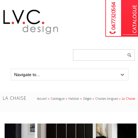
04 77 32 05 64
Chercher
un
produit...
LA CHAISE
Accueil
»
Catalogue
»
Habitat
»
Sièges
»
Chaises longues
»
La Chaise