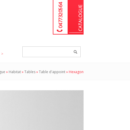
04 77 32 05 64
Chercher
un
produit...
gue
»
Habitat
»
Tables
»
Table d'appoint
»
Hexagon