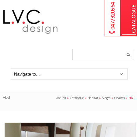
04 77 32 05 64
Chercher
un
produit...
HAL
Accueil
»
Catalogue
»
Habitat
»
Sièges
»
Chaises
»
HAL