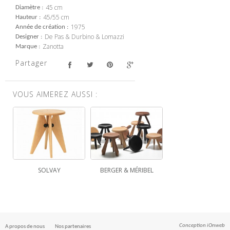
45 cm
Diamètre
45/55 cm
Hauteur
1975
Année de création
De Pas & Durbino & Lomazzi
Designer
Zanotta
Marque
Partager
VOUS AIMEREZ AUSSI :
SOLVAY
BERGER & MÉRIBEL
Conception
iOnweb
A propos de nous
Nos partenaires