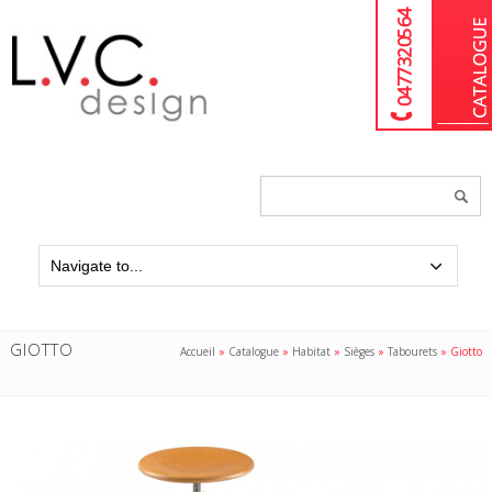
04 77 32 05 64
Chercher
un
produit...
GIOTTO
Accueil
»
Catalogue
»
Habitat
»
Sièges
»
Tabourets
»
Giotto