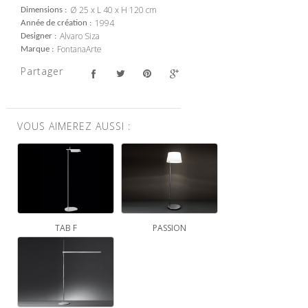
Ø 25 x L 40 x H 120 cm
Dimensions
1994
Année de création
Alvaro Siza
Designer
FontanaArte
Marque
Partager
VOUS AIMEREZ AUSSI :
TAB F
PASSION