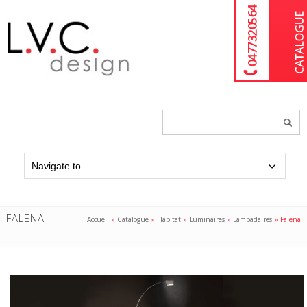
04 77 32 05 64
Chercher
un
produit...
FALENA
Accueil
»
Catalogue
»
Habitat
»
Luminaires
»
Lampadaires
»
Falena