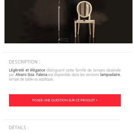
DESCRIPTION :
Légèreté et élégance
distinguent cette famille de lampes dessinée
par
Alvaro Siza
.
Falena
est disponible dans les versions
lampadaire
,
lampe de table ou applique.
POSER UNE QUESTION SUR CE PRODUIT >
DÉTAILS :