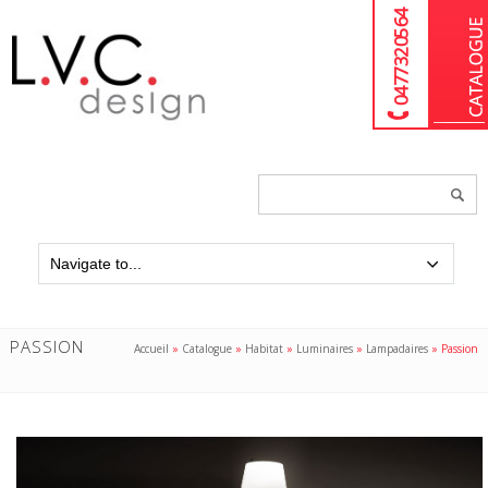
04 77 32 05 64
Chercher
un
produit...
PASSION
Accueil
»
Catalogue
»
Habitat
»
Luminaires
»
Lampadaires
»
Passion