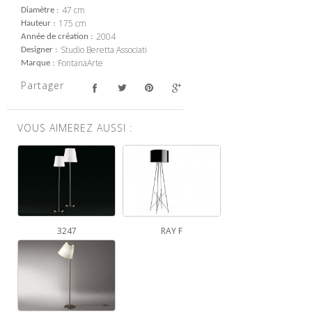
47 cm
Diamètre
175 cm
Hauteur
2004
Année de création
Studio Beretta Associati
Designer
FontanaArte
Marque
Partager
VOUS AIMEREZ AUSSI :
3247
RAY F