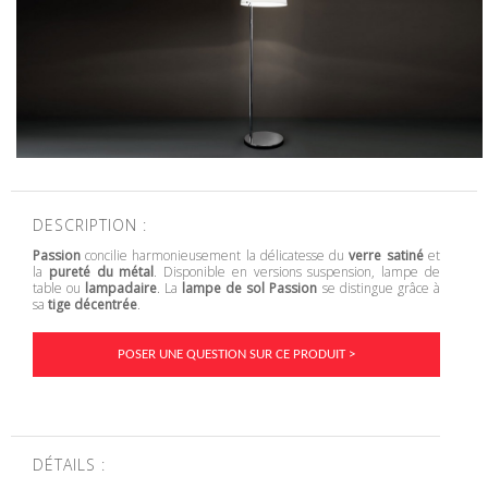
DESCRIPTION :
Passion
concilie harmonieusement la délicatesse du
verre satiné
et
la
pureté du métal
. Disponible en versions suspension, lampe de
table ou
lampadaire
. La
lampe de sol Passion
se distingue grâce à
sa
tige décentrée
.
POSER UNE QUESTION SUR CE PRODUIT >
DÉTAILS :