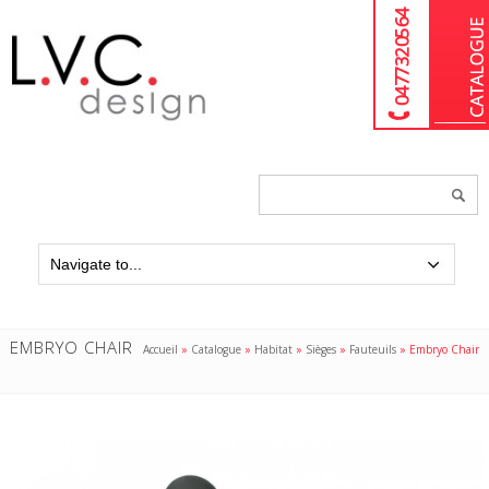
04 77 32 05 64
Chercher
un
produit...
EMBRYO CHAIR
Accueil
»
Catalogue
»
Habitat
»
Sièges
»
Fauteuils
»
Embryo Chair