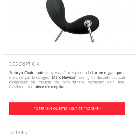
DESCRIPTION :
Embryo Chair
,
fauteuil
hybride à trois pieds à la
forme organique
a
été créé par le designer
Marc Newson
. Ses lignes discontinues sont
composées de mousse de polyuréthane recouvert d’un tissu
élastique. Une
pièce d’exception
.
POSER UNE QUESTION SUR CE PRODUIT >
DÉTAILS :