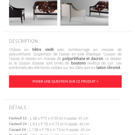
DESCRIPTION :
Châssis en
hêtre vieilli
avec rembourrage en mousse de
polyuréthane. Suspension de l’assise en toile élastique. Coussin de
l’assise et dossier en mousse de
polyuréthane et dacron
. Le dossier
et le coussin d’assise sont ornés de
boutons
revêtus de cuir. Les
extrémités des éléments visibles sur les côtés sont en
laiton chromé
.
POSER UNE QUESTION SUR CE PRODUIT >
DÉTAILS :
L 68 x P75 x H 59 et H assise: 41 cm
Fauteuil 12
L 83 x P 78 x H 73 et H assise: 43 cm
Fauteuil 24
L 138 x P 78 x H 73 et H assise: 43 cm
Canapé 24