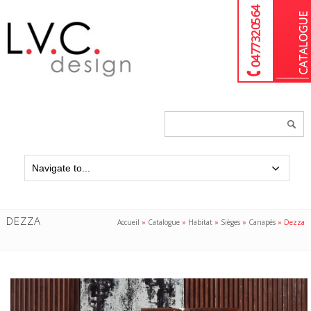
04 77 32 05 64
Chercher
un
produit...
DEZZA
Accueil
»
Catalogue
»
Habitat
»
Sièges
»
Canapés
»
Dezza