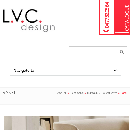
04 77 32 05 64
Chercher
un
produit...
BASEL
Accueil
»
Catalogue
»
Bureaux / Collectivités
»
Basel