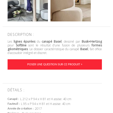
DESCRIPTION :
Les
lignes épurées
du
canapé Basel
, dessiné par
Busk+Hertzog
pour
Softline
sont le résultat d’une fusion de plusieurs
formes
géométriques
. Le dossier caractéristique du canapé
Basel
, fait office
d’accoudoir intégré et discret.
POSER UNE QUESTION SUR CE PRODUIT >
DÉTAILS :
L 212 x P 94 x H 81 et H assise: 40 cm
Canapé
L 95 x P 94 x H 81 et H assise: 40 cm
Fauteuil
2017
Année de création