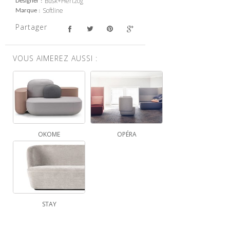
Busk+Hertzog
Designer
Softline
Marque
Partager
VOUS AIMEREZ AUSSI :
OKOME
OPÉRA
STAY