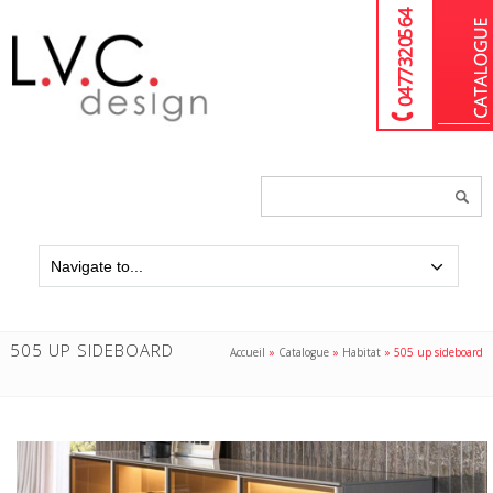
04 77 32 05 64
Chercher
un
produit...
505 UP SIDEBOARD
Accueil
»
Catalogue
»
Habitat
»
505 up sideboard