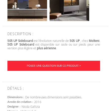
DESCRIPTION :
505 UP Sideboard
est l’évolution naturelle de
505 UP
, chez
Molteni
.
505 UP Sideboard
est disponible sur socle ou sur pieds pour une
version plus légère et
plus aérienne
.
POSER UNE QUESTION SUR CE PRODUIT >
DÉTAILS :
De nombreuses dimensions sont possibles.
Dimensions
2016
Année de création
Nicola Gallizia
Designer