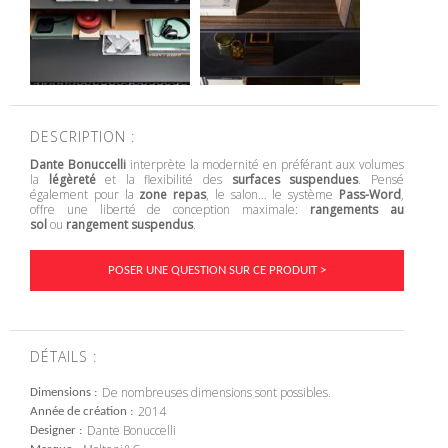
DESCRIPTION :
Dante Bonuccelli
interprète la modernité en préférant aux volumes
la
légèreté
et la flexibilité des
surfaces suspendues
. Pensé
également pour la
zone repas
, le salon… le système
Pass-Word
,
offre une liberté de conception maximale:
rangements au
sol
ou
rangement suspendus
.
POSER UNE QUESTION SUR CE PRODUIT >
DÉTAILS :
De nombreuses dimensions sont possibles.
Dimensions
2014
Année de création
Dante Bonuccelli
Designer