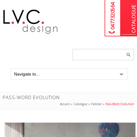
04 77 32 05 64
Chercher
un
produit...
PASS-WORD EVOLUTION
Accueil
»
Catalogue
»
Habitat
»
Pass-Word Evolution