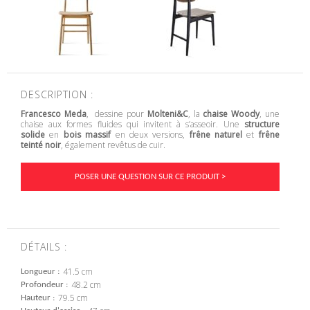
DESCRIPTION :
Francesco Meda
, dessine pour
Molteni&C
, la
chaise Woody
, une
chaise aux formes fluides qui invitent à s’asseoir. Une
structure
solide
en
bois massif
en deux versions,
frêne naturel
et
frêne
teinté noir
, également revêtus de cuir.
POSER UNE QUESTION SUR CE PRODUIT >
DÉTAILS :
41.5 cm
Longueur
48.2 cm
Profondeur
79.5 cm
Hauteur