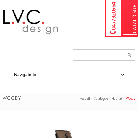
04 77 32 05 64
Chercher
un
produit...
WOODY
Accueil
»
Catalogue
»
Habitat
»
Woody