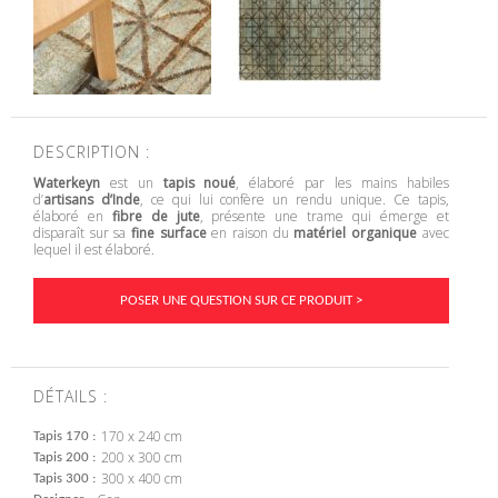
DESCRIPTION :
Waterkeyn
est un
tapis noué
, élaboré par les mains habiles
d’
artisans d’Inde
, ce qui lui confère un rendu unique. Ce tapis,
élaboré en
fibre de jute
, présente une trame qui émerge et
disparaît sur sa
fine surface
en raison du
matériel organique
avec
lequel il est élaboré.
POSER UNE QUESTION SUR CE PRODUIT >
DÉTAILS :
170 x 240 cm
Tapis 170
200 x 300 cm
Tapis 200
300 x 400 cm
Tapis 300