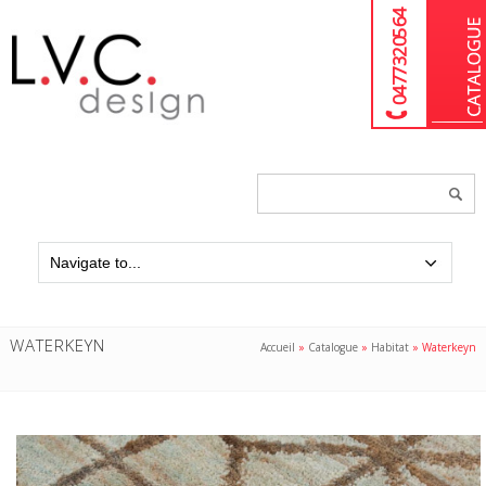
04 77 32 05 64
Chercher
un
produit...
WATERKEYN
Accueil
»
Catalogue
»
Habitat
»
Waterkeyn