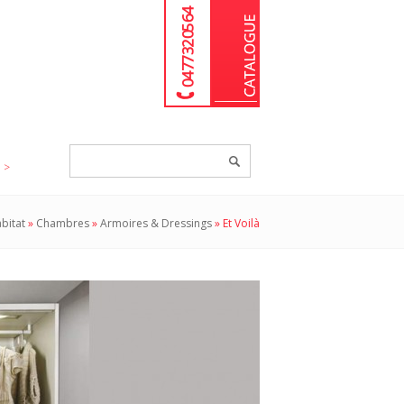
04 77 32 05 64
Chercher
un
produit...
bitat
»
Chambres
»
Armoires & Dressings
»
Et Voilà