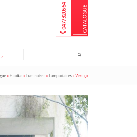
04 77 32 05 64
Chercher
un
produit...
ogue
»
Habitat
»
Luminaires
»
Lampadaires
»
Vertigo